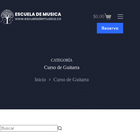
Saltar
al
contenido
$
0.00
Carro
de
Reserva
compra
CATEGORÍA
Curso de Guitarra
Inicio
Curso de Guitarra
Sin
resultados